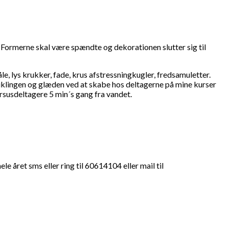
. Formerne skal være spændte og dekorationen slutter sig til
le, lys krukker, fade, krus afstressningkugler, fredsamuletter.
viklingen og glæden ved at skabe hos deltagerne på mine kurser
rsusdeltagere 5 min´s gang fra vandet.
 året sms eller ring til 60614104 eller mail til