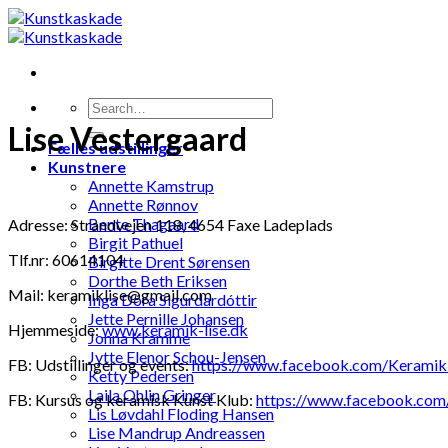
Skip
to
content
Lise Vestergaard
Fælles udstillinger
Kunstnere
Annette Kamstrup
Annette Rønnov
Bente Thagaard
Adresse: Strandvejen 118, 4654 Faxe Ladeplads
Birgit Pathuel
Tlf.nr: 60614104
Birgitte Drent Sørensen
Dorthe Beth Eriksen
Mail: keramiklise@gmail.com
Inga Dóra Sigurdardóttir
Jette Pernille Johansen
Hjemmeside:
www.keramik-lise.dk
Jonna Kramme
Jytte Elenor Schou-Jensen
FB: Udstillinger og events:
https://www.facebook.com/Kerami
Ketty Pedersen
Laila Ohlin Gringer
FB: Kursus og keramisk Kunst Klub:
https://www.facebook.com
Lis Løvdahl Floding Hansen
Lise Mandrup Andreassen