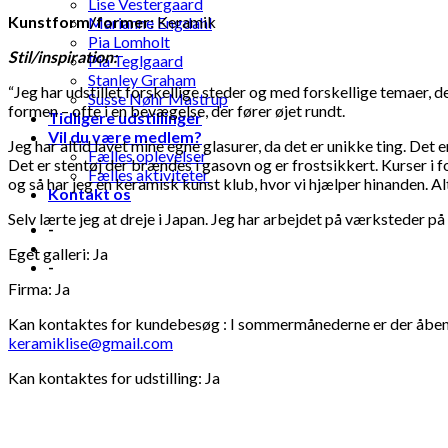
Lise Vestergaard
Kunstform/former:
Keramik
Marianne Engdahl
Pia Lomholt
Stil/inspiration:
Pia Teglgaard
Stanley Graham
“Jeg har udstillet forskellige steder og med forskellige temaer, 
Susse Nøhr Mastrup
formen – ofte i en bevægelse, der fører øjet rundt.
Tidligere udstillinger
Vil du være medlem?
Jeg har altid lavet mine egne glasurer, da det er unikke ting. Det
Fælles oplevelser
Det er stentøj der brændes i gasovn og er frostsikkert. Kurser i
Fælles aktiviteter
og så har jeg en keramisk kunst klub, hvor vi hjælper hinanden. 
Kontakt os
Selv lærte jeg at dreje i Japan. Jeg har arbejdet på værksteder
-
Eget galleri: Ja
-
Firma: Ja
Kan kontaktes for kundebesøg : I sommermånederne er der åbent på 
keramiklise@gmail.com
Kan kontaktes for udstilling: Ja