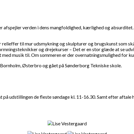
der afspejler verden i dens mangfoldighed, kærlighed og absurditet
 er relieffer til mur udsmykning og skulpturer og brugskunst som skå
 formningsteknikker og drejekurser – Det er en stor glæde at se ud
Alt med musik til. Om sommeren er der overnatningsmulighed for ku
 på Bornholm, Østerbro og gået på Sønderborg Tekniske skole.
udstillingen de fleste søndage kl. 11-16.30. Samt efter aftale hele