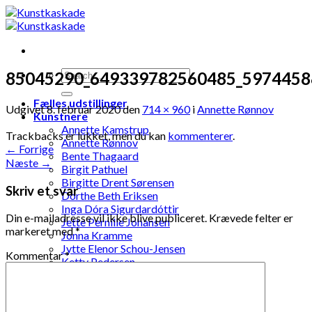
Skip
to
content
85045290_649339782560485_5974458
Fælles udstillinger
Udgivet
8. februar 2020
den
714 × 960
i
Annette Rønnov
Kunstnere
Annette Kamstrup
Trackbacks er lukket, men du kan
kommenterer
.
Annette Rønnov
←
Forrige
Bente Thagaard
Næste
→
Birgit Pathuel
Birgitte Drent Sørensen
Skriv et svar
Dorthe Beth Eriksen
Inga Dóra Sigurdardóttir
Din e-mailadresse vil ikke blive publiceret.
Krævede felter er
Jette Pernille Johansen
markeret med
*
Jonna Kramme
Jytte Elenor Schou-Jensen
Kommentar
*
Ketty Pedersen
Laila Ohlin Gringer
Lis Løvdahl Floding Hansen
Lise Mandrup Andreassen