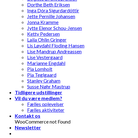
Dorthe Beth Eriksen
Inga Dóra Sigurdardóttir
Jette Pernille Johansen
Jonna Kramme
Jytte Elenor Schou-Jensen
Ketty Pedersen
Laila Ohlin Gringer
Lis Løvdahl Floding Hansen
Lise Mandrup Andreassen
Lise Vestergaard
Marianne Engdahl
Pia Lomholt
Pia Teglgaard
Stanley Graham
Susse Nøhr Mastrup
Tidligere udstillinger
Vil du være medlem?
Fælles oplevelser
Fælles aktiviteter
Kontakt os
WooCommerce not Found
Newsletter