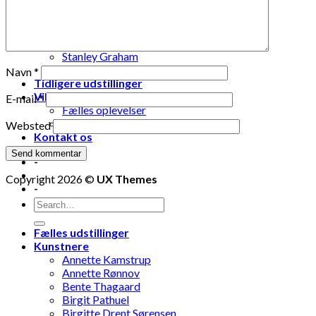
Lise Vestergaard
Marianne Engdahl
Pia Lomholt
Pia Teglgaard
Stanley Graham
Susse Nøhr Mastrup
Navn
*
Tidligere udstillinger
Vil du være medlem?
E-mail
*
Fælles oplevelser
Fælles aktiviteter
Websted
Kontakt os
-
Copyright 2026 ©
UX Themes
-
Fælles udstillinger
Kunstnere
Annette Kamstrup
Annette Rønnov
Bente Thagaard
Birgit Pathuel
Birgitte Drent Sørensen