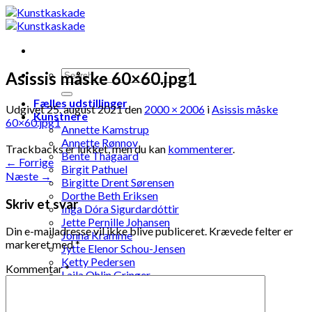
Skip
to
content
Asissis måske 60×60.jpg1
Fælles udstillinger
Udgivet
25. august 2021
den
2000 × 2006
i
Asissis måske
Kunstnere
60×60.jpg1
Annette Kamstrup
Annette Rønnov
Trackbacks er lukket, men du kan
kommenterer
.
Bente Thagaard
←
Forrige
Birgit Pathuel
Næste
→
Birgitte Drent Sørensen
Dorthe Beth Eriksen
Skriv et svar
Inga Dóra Sigurdardóttir
Jette Pernille Johansen
Din e-mailadresse vil ikke blive publiceret.
Krævede felter er
Jonna Kramme
markeret med
*
Jytte Elenor Schou-Jensen
Ketty Pedersen
Kommentar
*
Laila Ohlin Gringer
Lis Løvdahl Floding Hansen
Lise Mandrup Andreassen