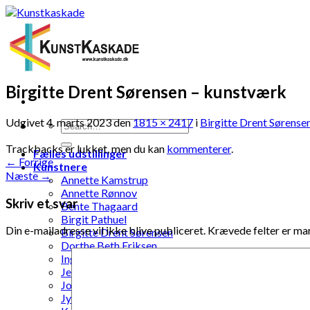
Skip
to
content
Birgitte Drent Sørensen – kunstværk
Udgivet
4. marts 2023
den
1815 × 2417
i
Birgitte Drent Sørense
Trackbacks er lukket, men du kan
kommenterer
.
Fælles udstillinger
←
Forrige
Kunstnere
Næste
→
Annette Kamstrup
Annette Rønnov
Skriv et svar
Bente Thagaard
Birgit Pathuel
Din e-mailadresse vil ikke blive publiceret.
Krævede felter er m
Birgitte Drent Sørensen
Dorthe Beth Eriksen
Inga Dóra Sigurdardóttir
Jette Pernille Johansen
Jonna Kramme
Jytte Elenor Schou-Jensen