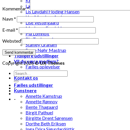
Ketty Pedersen
Laila Ohlin Gringer
Kommentar
*
Lis Løvdahl Floding Hansen
Lise Mandrup Andreassen
Navn
*
Lise Vestergaard
Marianne Engdahl
E-mail
*
Pia Lomholt
Pia Teglgaard
Websted
Stanley Graham
Susse Nøhr Mastrup
Tidligere udstillinger
Vil du være medlem?
Copyright 2026 ©
UX Themes
Fælles oplevelser
Fælles aktiviteter
Kontakt os
Fælles udstillinger
-
Kunstnere
Annette Kamstrup
-
Annette Rønnov
Bente Thagaard
Birgit Pathuel
Birgitte Drent Sørensen
Dorthe Beth Eriksen
Inga Dóra Sigurdardóttir