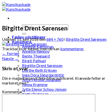
Skip
to
content
Birgitte Drent Sørensen
Fælles udstillinger
Udgivet
11. juni 2018
den
684 × 760
i
Birgitte Drent Sørensen
Kunstnere
Annette Kamstrup
Trackbacks er lukket, men du kan
kommenterer
.
Annette Rønnov
←
Forrige
Bente Thagaard
Næste
→
Birgit Pathuel
Birgitte Drent Sørensen
Skriv et svar
Dorthe Beth Eriksen
Inga Dóra Sigurdardóttir
Din e-mailadresse vil ikke blive publiceret.
Krævede felter er
Jette Pernille Johansen
markeret med
*
Jonna Kramme
Jytte Elenor Schou-Jensen
Kommentar
*
Ketty Pedersen
Laila Ohlin Gringer
Lis Løvdahl Floding Hansen
Lise Mandrup Andreassen