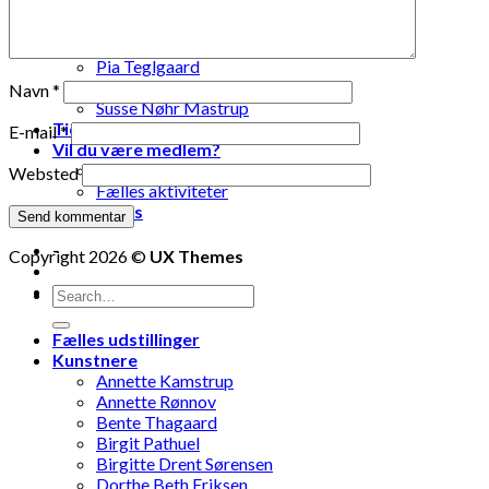
Lise Vestergaard
Marianne Engdahl
Pia Lomholt
Pia Teglgaard
Stanley Graham
Navn
*
Susse Nøhr Mastrup
Tidligere udstillinger
E-mail
*
Vil du være medlem?
Fælles oplevelser
Websted
Fælles aktiviteter
Kontakt os
-
Copyright 2026 ©
UX Themes
-
Fælles udstillinger
Kunstnere
Annette Kamstrup
Annette Rønnov
Bente Thagaard
Birgit Pathuel
Birgitte Drent Sørensen
Dorthe Beth Eriksen