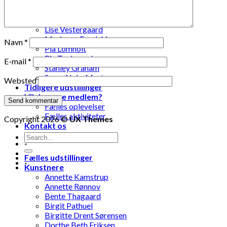
Laila Ohlin Gringer
Lis Løvdahl Floding Hansen
Lise Mandrup Andreassen
Lise Vestergaard
Marianne Engdahl
Navn
*
Pia Lomholt
Pia Teglgaard
E-mail
*
Stanley Graham
Susse Nøhr Mastrup
Websted
Tidligere udstillinger
Vil du være medlem?
Fælles oplevelser
Fælles aktiviteter
Copyright 2026 ©
UX Themes
Kontakt os
-
Fælles udstillinger
-
Kunstnere
Annette Kamstrup
Annette Rønnov
Bente Thagaard
Birgit Pathuel
Birgitte Drent Sørensen
Dorthe Beth Eriksen