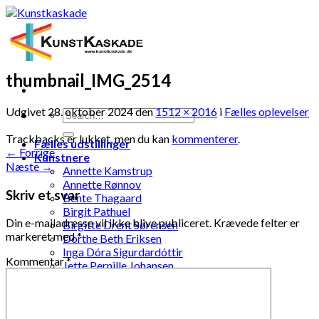
Skip
to
content
thumbnail_IMG_2514
Udgivet
28. oktober 2024
den
1512 × 2016
i
Fælles oplevelser
Trackbacks er lukket, men du kan
kommenterer
.
Fælles udstillinger
←
Forrige
Kunstnere
Næste
→
Annette Kamstrup
Annette Rønnov
Skriv et svar
Bente Thagaard
Birgit Pathuel
Din e-mailadresse vil ikke blive publiceret.
Krævede felter er
Birgitte Drent Sørensen
markeret med
*
Dorthe Beth Eriksen
Inga Dóra Sigurdardóttir
Kommentar
*
Jette Pernille Johansen
Jonna Kramme
Jytte Elenor Schou-Jensen
Ketty Pedersen