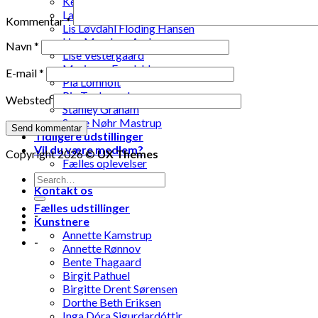
Ketty Pedersen
Laila Ohlin Gringer
Kommentar
*
Lis Løvdahl Floding Hansen
Lise Mandrup Andreassen
Navn
*
Lise Vestergaard
Marianne Engdahl
E-mail
*
Pia Lomholt
Pia Teglgaard
Websted
Stanley Graham
Susse Nøhr Mastrup
Tidligere udstillinger
Vil du være medlem?
Copyright 2026 ©
UX Themes
Fælles oplevelser
Fælles aktiviteter
Kontakt os
Fælles udstillinger
-
Kunstnere
Annette Kamstrup
-
Annette Rønnov
Bente Thagaard
Birgit Pathuel
Birgitte Drent Sørensen
Dorthe Beth Eriksen
Inga Dóra Sigurdardóttir