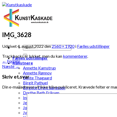
Skip
to
content
IMG_3628
Udgivet
4. august 2022
den
2560 × 1920
i
Fælles udstillinger
Trackbacks er lukket, men du kan
kommenterer
.
Fælles udstillinger
←
Forrige
Kunstnere
Næste
→
Annette Kamstrup
Annette Rønnov
Skriv et svar
Bente Thagaard
Birgit Pathuel
Din e-mailadresse vil ikke blive publiceret.
Krævede felter er m
Birgitte Drent Sørensen
Dorthe Beth Eriksen
Inga Dóra Sigurdardóttir
Jette Pernille Johansen
Jonna Kramme
Jytte Elenor Schou-Jensen