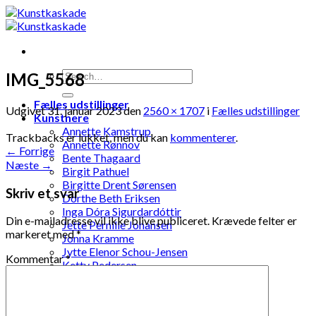
Skip
to
content
IMG_5568
Fælles udstillinger
Udgivet
31. januar 2023
den
2560 × 1707
i
Fælles udstillinger
Kunstnere
Annette Kamstrup
Trackbacks er lukket, men du kan
kommenterer
.
Annette Rønnov
←
Forrige
Bente Thagaard
Næste
→
Birgit Pathuel
Birgitte Drent Sørensen
Skriv et svar
Dorthe Beth Eriksen
Inga Dóra Sigurdardóttir
Din e-mailadresse vil ikke blive publiceret.
Krævede felter er
Jette Pernille Johansen
markeret med
*
Jonna Kramme
Jytte Elenor Schou-Jensen
Kommentar
*
Ketty Pedersen
Laila Ohlin Gringer
Lis Løvdahl Floding Hansen
Lise Mandrup Andreassen