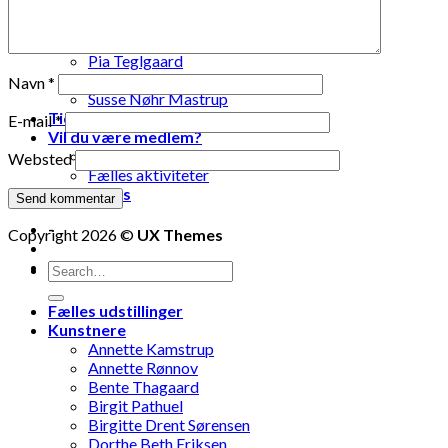
Lise Vestergaard
Marianne Engdahl
Pia Lomholt
Pia Teglgaard
Stanley Graham
Navn
*
Susse Nøhr Mastrup
Tidligere udstillinger
E-mail
*
Vil du være medlem?
Fælles oplevelser
Websted
Fælles aktiviteter
Kontakt os
-
Copyright 2026 ©
UX Themes
-
Fælles udstillinger
Kunstnere
Annette Kamstrup
Annette Rønnov
Bente Thagaard
Birgit Pathuel
Birgitte Drent Sørensen
Dorthe Beth Eriksen