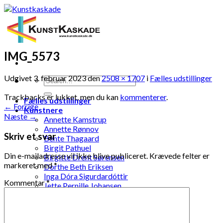
Skip
to
content
IMG_5573
Udgivet
3. februar 2023
den
2508 × 1707
i
Fælles udstillinger
Trackbacks er lukket, men du kan
kommenterer
.
Fælles udstillinger
←
Forrige
Kunstnere
Næste
→
Annette Kamstrup
Annette Rønnov
Skriv et svar
Bente Thagaard
Birgit Pathuel
Din e-mailadresse vil ikke blive publiceret.
Krævede felter er
Birgitte Drent Sørensen
markeret med
*
Dorthe Beth Eriksen
Inga Dóra Sigurdardóttir
Kommentar
*
Jette Pernille Johansen
Jonna Kramme
Jytte Elenor Schou-Jensen
Ketty Pedersen