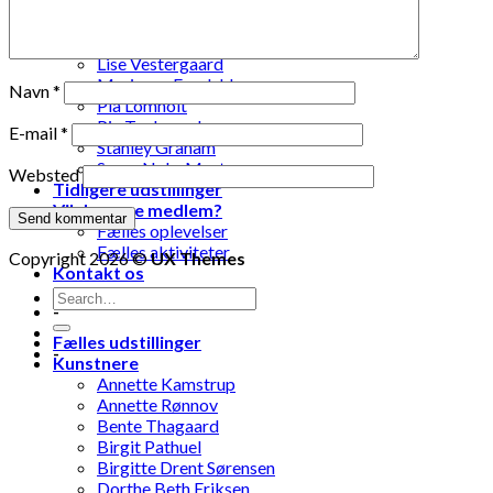
Laila Ohlin Gringer
Lis Løvdahl Floding Hansen
Lise Mandrup Andreassen
Lise Vestergaard
Marianne Engdahl
Navn
*
Pia Lomholt
Pia Teglgaard
E-mail
*
Stanley Graham
Susse Nøhr Mastrup
Websted
Tidligere udstillinger
Vil du være medlem?
Fælles oplevelser
Fælles aktiviteter
Copyright 2026 ©
UX Themes
Kontakt os
-
Fælles udstillinger
-
Kunstnere
Annette Kamstrup
Annette Rønnov
Bente Thagaard
Birgit Pathuel
Birgitte Drent Sørensen
Dorthe Beth Eriksen