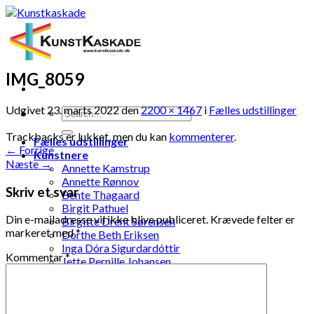
Skip
to
content
IMG_8059
Udgivet
23. marts 2022
den
2200 × 1467
i
Fælles udstillinger
Trackbacks er lukket, men du kan
kommenterer
.
Fælles udstillinger
←
Forrige
Kunstnere
Næste
→
Annette Kamstrup
Annette Rønnov
Skriv et svar
Bente Thagaard
Birgit Pathuel
Din e-mailadresse vil ikke blive publiceret.
Krævede felter er
Birgitte Drent Sørensen
markeret med
*
Dorthe Beth Eriksen
Inga Dóra Sigurdardóttir
Kommentar
*
Jette Pernille Johansen
Jonna Kramme
Jytte Elenor Schou-Jensen
Ketty Pedersen