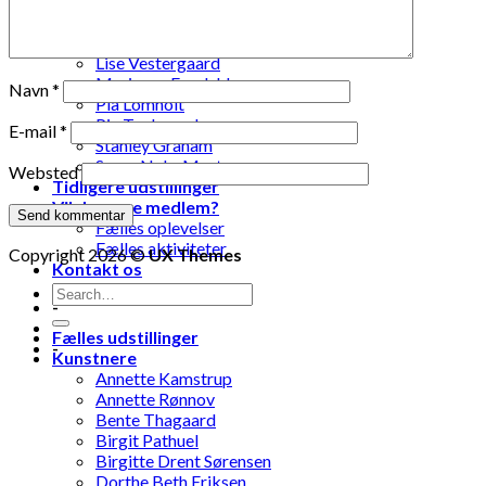
Laila Ohlin Gringer
Lis Løvdahl Floding Hansen
Lise Mandrup Andreassen
Lise Vestergaard
Marianne Engdahl
Navn
*
Pia Lomholt
Pia Teglgaard
E-mail
*
Stanley Graham
Susse Nøhr Mastrup
Websted
Tidligere udstillinger
Vil du være medlem?
Fælles oplevelser
Fælles aktiviteter
Copyright 2026 ©
UX Themes
Kontakt os
-
Fælles udstillinger
-
Kunstnere
Annette Kamstrup
Annette Rønnov
Bente Thagaard
Birgit Pathuel
Birgitte Drent Sørensen
Dorthe Beth Eriksen