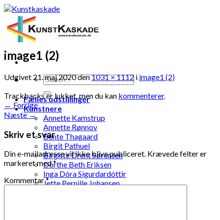
Skip
to
content
image1 (2)
Udgivet
21. maj 2020
den
1031 × 1112
i
image1 (2)
Trackbacks er lukket, men du kan
kommenterer
.
Fælles udstillinger
←
Forrige
Kunstnere
Næste
→
Annette Kamstrup
Annette Rønnov
Skriv et svar
Bente Thagaard
Birgit Pathuel
Din e-mailadresse vil ikke blive publiceret.
Krævede felter er
Birgitte Drent Sørensen
markeret med
*
Dorthe Beth Eriksen
Inga Dóra Sigurdardóttir
Kommentar
*
Jette Pernille Johansen
Jonna Kramme
Jytte Elenor Schou-Jensen
Ketty Pedersen