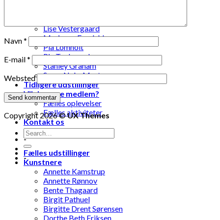
Laila Ohlin Gringer
Lis Løvdahl Floding Hansen
Lise Mandrup Andreassen
Lise Vestergaard
Marianne Engdahl
Navn
*
Pia Lomholt
Pia Teglgaard
E-mail
*
Stanley Graham
Susse Nøhr Mastrup
Websted
Tidligere udstillinger
Vil du være medlem?
Fælles oplevelser
Fælles aktiviteter
Copyright 2026 ©
UX Themes
Kontakt os
-
Fælles udstillinger
-
Kunstnere
Annette Kamstrup
Annette Rønnov
Bente Thagaard
Birgit Pathuel
Birgitte Drent Sørensen
Dorthe Beth Eriksen