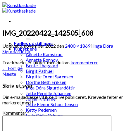
Skip
to
content
IMG_20220422_142505_608
Fælles udstillinger
Udgivet
6. november 2022
den
2400 × 1869
i
Inga Dóra
Kunstnere
Sigurdardóttir
Annette Kamstrup
Annette Rønnov
Trackbacks er lukket, men du kan
kommenterer
.
Bente Thagaard
←
Forrige
Birgit Pathuel
Næste
→
Birgitte Drent Sørensen
Dorthe Beth Eriksen
Skriv et svar
Inga Dóra Sigurdardóttir
Jette Pernille Johansen
Din e-mailadresse vil ikke blive publiceret.
Krævede felter er
Jonna Kramme
markeret med
*
Jytte Elenor Schou-Jensen
Ketty Pedersen
Kommentar
*
Laila Ohlin Gringer
Lis Løvdahl Floding Hansen
Lise Mandrup Andreassen