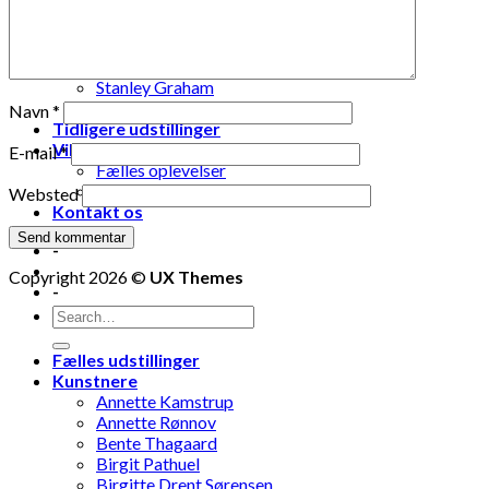
Lise Vestergaard
Marianne Engdahl
Pia Lomholt
Pia Teglgaard
Stanley Graham
Susse Nøhr Mastrup
Navn
*
Tidligere udstillinger
Vil du være medlem?
E-mail
*
Fælles oplevelser
Fælles aktiviteter
Websted
Kontakt os
-
Copyright 2026 ©
UX Themes
-
Fælles udstillinger
Kunstnere
Annette Kamstrup
Annette Rønnov
Bente Thagaard
Birgit Pathuel
Birgitte Drent Sørensen