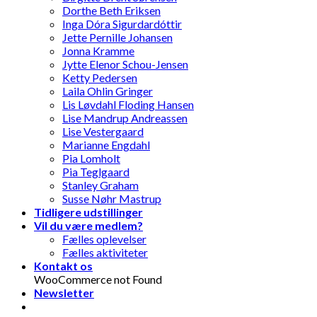
Dorthe Beth Eriksen
Inga Dóra Sigurdardóttir
Jette Pernille Johansen
Jonna Kramme
Jytte Elenor Schou-Jensen
Ketty Pedersen
Laila Ohlin Gringer
Lis Løvdahl Floding Hansen
Lise Mandrup Andreassen
Lise Vestergaard
Marianne Engdahl
Pia Lomholt
Pia Teglgaard
Stanley Graham
Susse Nøhr Mastrup
Tidligere udstillinger
Vil du være medlem?
Fælles oplevelser
Fælles aktiviteter
Kontakt os
WooCommerce not Found
Newsletter