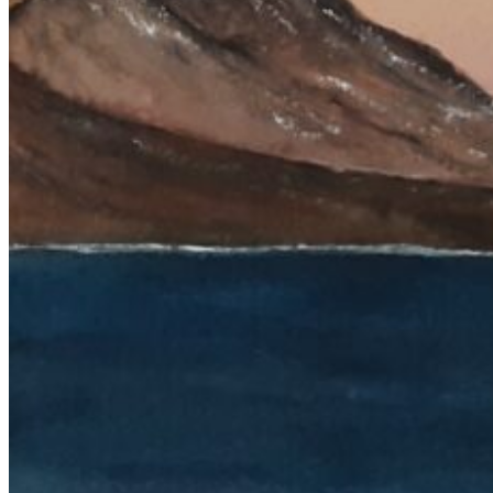
Lise Vestergaard
Marianne Engdahl
Pia Lomholt
Pia Teglgaard
Stanley Graham
Susse Nøhr Mastrup
Tidligere udstillinger
Vil du være medlem?
Fælles oplevelser
Fælles aktiviteter
Kontakt os
-
-