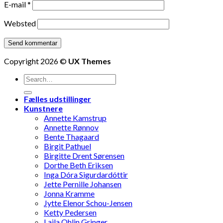
E-mail
*
Websted
Copyright 2026 ©
UX Themes
Fælles udstillinger
Kunstnere
Annette Kamstrup
Annette Rønnov
Bente Thagaard
Birgit Pathuel
Birgitte Drent Sørensen
Dorthe Beth Eriksen
Inga Dóra Sigurdardóttir
Jette Pernille Johansen
Jonna Kramme
Jytte Elenor Schou-Jensen
Ketty Pedersen
Laila Ohlin Gringer