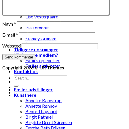
Laila Ohlin Gringer
Lis Løvdahl Floding Hansen
Lise Mandrup Andreassen
Lise Vestergaard
Marianne Engdahl
Navn
*
Pia Lomholt
Pia Teglgaard
E-mail
*
Stanley Graham
Susse Nøhr Mastrup
Websted
Tidligere udstillinger
Vil du være medlem?
Fælles oplevelser
Fælles aktiviteter
Copyright 2026 ©
UX Themes
Kontakt os
-
Fælles udstillinger
-
Kunstnere
Annette Kamstrup
Annette Rønnov
Bente Thagaard
Birgit Pathuel
Birgitte Drent Sørensen
Dorthe Beth Eriksen