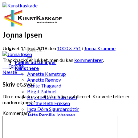
Skip
to
content
Jonna Ipsen
Udgivet
11. juni 2018
den
1000 × 751
i
Jonna Kramme
Trackbacks er lukket, men du kan
kommenterer
.
Fælles udstillinger
←
Forrige
Kunstnere
Næste
→
Annette Kamstrup
Annette Rønnov
Skriv et svar
Bente Thagaard
Birgit Pathuel
Din e-mailadresse vil ikke blive publiceret.
Krævede felter er
Birgitte Drent Sørensen
markeret med
*
Dorthe Beth Eriksen
Inga Dóra Sigurdardóttir
Kommentar
*
Jette Pernille Johansen
Jonna Kramme
Jytte Elenor Schou-Jensen
Ketty Pedersen