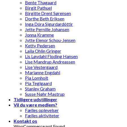
Bente Thagaard
Birgit Pathuel
Birgitte Drent Sørensen
Dorthe Beth Eriksen
Inga Dóra Sigurdardóttir
Jette Pernille Johansen
Jonna Kramme
Jytte Elenor Schou-Jensen
Ketty Pedersen
Laila Ohlin Gringer
Lis Løvdahl Floding Hansen
Lise Mandrup Andreassen
Lise Vestergaard
Marianne Engdahl
Pia Lomholt
Pia Teglgaard
Stanley Graham
Susse Nøhr Mastrup
Tidligere udstillinger
Vil du være medlem?
Fælles oplevelser
Fælles aktiviteter
Kontakt os
WooCommerce not Found