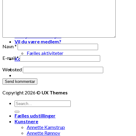
Lise Vestergaard
Marianne Engdahl
Pia Lomholt
Pia Teglgaard
Stanley Graham
Susse Nøhr Mastrup
Tidligere udstillinger
Vil du være medlem?
Navn
*
Fælles oplevelser
Fælles aktiviteter
E-mail
*
Kontakt os
-
Websted
-
Copyright 2026 ©
UX Themes
Fælles udstillinger
Kunstnere
Annette Kamstrup
Annette Rønnov