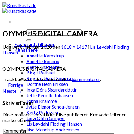
Skip
to
content
OLYMPUS DIGITAL CAMERA
Fælles udstillinger
Udgivet
8. februar 2020
den
1618 × 1417
i
Lis Løvdahl Floding
Kunstnere
Hansen
Annette Kamstrup
Annette Rønnov
Bente Thagaard
OLYMPUS DIGITAL CAMERA
Birgit Pathuel
Birgitte Drent Sørensen
Trackbacks er lukket, men du kan
kommenterer
.
Dorthe Beth Eriksen
←
Forrige
Inga Dóra Sigurdardóttir
Næste
→
Jette Pernille Johansen
Jonna Kramme
Skriv et svar
Jytte Elenor Schou-Jensen
Ketty Pedersen
Din e-mailadresse vil ikke blive publiceret.
Krævede felter er
Laila Ohlin Gringer
markeret med
*
Lis Løvdahl Floding Hansen
Lise Mandrup Andreassen
Kommentar
*