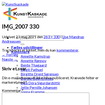
Skip
to
content
IMG_2007 330
Udgivet
23. maj 2021
den
263 × 330
i
Lise Mandrup
Andreassen
Fælles udstillinger
Trackbacks er lukket, men du kan
kommenterer
.
Kunstnere
←
Forrige
Annette Kamstrup
Næste
→
Annette Rønnov
Bente Thagaard
Skriv et svar
Birgit Pathuel
Birgitte Drent Sørensen
Din e-mailadresse vil ikke blive publiceret.
Krævede felter er
Dorthe Beth Eriksen
markeret med
*
Inga Dóra Sigurdardóttir
Jette Pernille Johansen
Kommentar
*
Jonna Kramme
Jytte Elenor Schou-Jensen
Ketty Pedersen