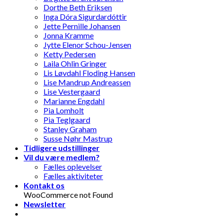
Dorthe Beth Eriksen
Inga Dóra Sigurdardóttir
Jette Pernille Johansen
Jonna Kramme
Jytte Elenor Schou-Jensen
Ketty Pedersen
Laila Ohlin Gringer
Lis Løvdahl Floding Hansen
Lise Mandrup Andreassen
Lise Vestergaard
Marianne Engdahl
Pia Lomholt
Pia Teglgaard
Stanley Graham
Susse Nøhr Mastrup
Tidligere udstillinger
Vil du være medlem?
Fælles oplevelser
Fælles aktiviteter
Kontakt os
WooCommerce not Found
Newsletter