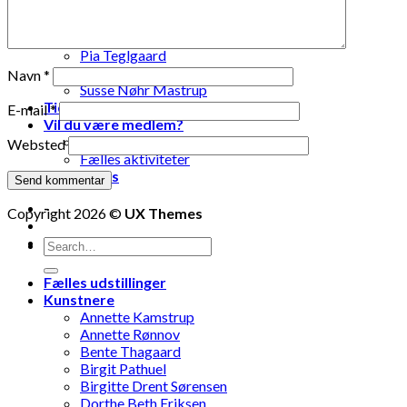
Lise Vestergaard
Marianne Engdahl
Pia Lomholt
Pia Teglgaard
Stanley Graham
Navn
*
Susse Nøhr Mastrup
Tidligere udstillinger
E-mail
*
Vil du være medlem?
Fælles oplevelser
Websted
Fælles aktiviteter
Kontakt os
-
Copyright 2026 ©
UX Themes
-
Fælles udstillinger
Kunstnere
Annette Kamstrup
Annette Rønnov
Bente Thagaard
Birgit Pathuel
Birgitte Drent Sørensen
Dorthe Beth Eriksen