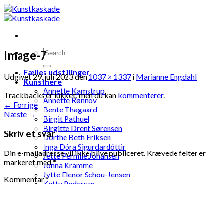
Skip
to
content
Image-7
Fælles udstillinger
Udgivet
29. juli 2023
den
1037 × 1337
i
Marianne Engdahl
Kunstnere
Annette Kamstrup
Trackbacks er lukket, men du kan
kommenterer
.
Annette Rønnov
←
Forrige
Bente Thagaard
Næste
→
Birgit Pathuel
Birgitte Drent Sørensen
Skriv et svar
Dorthe Beth Eriksen
Inga Dóra Sigurdardóttir
Din e-mailadresse vil ikke blive publiceret.
Krævede felter er
Jette Pernille Johansen
markeret med
*
Jonna Kramme
Jytte Elenor Schou-Jensen
Kommentar
*
Ketty Pedersen
Laila Ohlin Gringer
Lis Løvdahl Floding Hansen
Lise Mandrup Andreassen