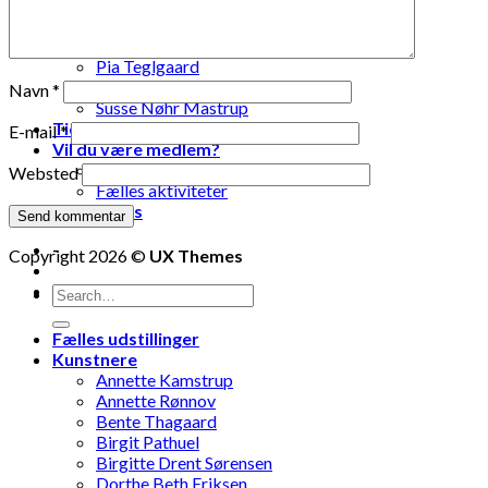
Lise Vestergaard
Marianne Engdahl
Pia Lomholt
Pia Teglgaard
Stanley Graham
Navn
*
Susse Nøhr Mastrup
Tidligere udstillinger
E-mail
*
Vil du være medlem?
Fælles oplevelser
Websted
Fælles aktiviteter
Kontakt os
-
Copyright 2026 ©
UX Themes
-
Fælles udstillinger
Kunstnere
Annette Kamstrup
Annette Rønnov
Bente Thagaard
Birgit Pathuel
Birgitte Drent Sørensen
Dorthe Beth Eriksen