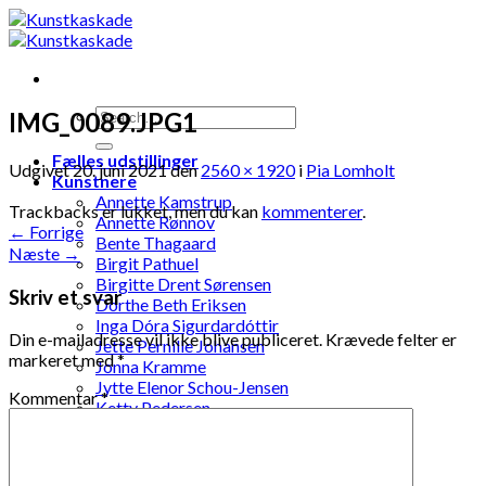
Skip
to
content
IMG_0089.JPG1
Fælles udstillinger
Udgivet
20. juni 2021
den
2560 × 1920
i
Pia Lomholt
Kunstnere
Annette Kamstrup
Trackbacks er lukket, men du kan
kommenterer
.
Annette Rønnov
←
Forrige
Bente Thagaard
Næste
→
Birgit Pathuel
Birgitte Drent Sørensen
Skriv et svar
Dorthe Beth Eriksen
Inga Dóra Sigurdardóttir
Din e-mailadresse vil ikke blive publiceret.
Krævede felter er
Jette Pernille Johansen
markeret med
*
Jonna Kramme
Jytte Elenor Schou-Jensen
Kommentar
*
Ketty Pedersen
Laila Ohlin Gringer
Lis Løvdahl Floding Hansen
Lise Mandrup Andreassen