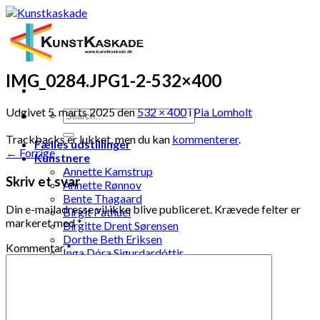
Skip
to
content
IMG_0284.JPG1-2-532×400
Udgivet
5. marts 2025
den
532 × 400
i
Pia Lomholt
Trackbacks er lukket, men du kan
kommenterer
.
Fælles udstillinger
←
Forrige
Kunstnere
Annette Kamstrup
Skriv et svar
Annette Rønnov
Bente Thagaard
Din e-mailadresse vil ikke blive publiceret.
Krævede felter er
Birgit Pathuel
markeret med
*
Birgitte Drent Sørensen
Dorthe Beth Eriksen
Kommentar
*
Inga Dóra Sigurdardóttir
Jette Pernille Johansen
Jonna Kramme
Jytte Elenor Schou-Jensen
Ketty Pedersen