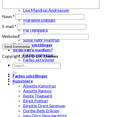
Laila Ohlin Gringer
Lis Løvdahl Floding Hansen
Lise Mandrup Andreassen
Lise Vestergaard
Navn
*
Marianne Engdahl
Pia Lomholt
E-mail
*
Pia Teglgaard
Stanley Graham
Websted
Susse Nøhr Mastrup
Tidligere udstillinger
Vil du være medlem?
Fælles oplevelser
Copyright 2026 ©
UX Themes
Fælles aktiviteter
Kontakt os
-
Fælles udstillinger
Kunstnere
-
Annette Kamstrup
Annette Rønnov
Bente Thagaard
Birgit Pathuel
Birgitte Drent Sørensen
Dorthe Beth Eriksen
Inga Dóra Sigurdardóttir