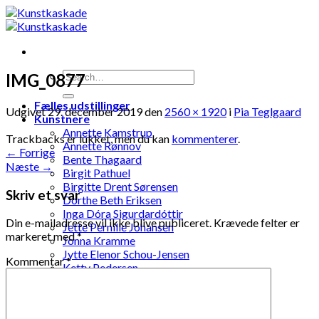
Skip
to
content
IMG_0877
Fælles udstillinger
Udgivet
29. december 2019
den
2560 × 1920
i
Pia Teglgaard
Kunstnere
Annette Kamstrup
Trackbacks er lukket, men du kan
kommenterer
.
Annette Rønnov
←
Forrige
Bente Thagaard
Næste
→
Birgit Pathuel
Birgitte Drent Sørensen
Skriv et svar
Dorthe Beth Eriksen
Inga Dóra Sigurdardóttir
Din e-mailadresse vil ikke blive publiceret.
Krævede felter er
Jette Pernille Johansen
markeret med
*
Jonna Kramme
Jytte Elenor Schou-Jensen
Kommentar
*
Ketty Pedersen
Laila Ohlin Gringer
Lis Løvdahl Floding Hansen
Lise Mandrup Andreassen