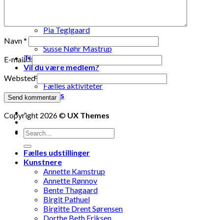
Lise Vestergaard
Marianne Engdahl
Pia Lomholt
Pia Teglgaard
Stanley Graham
Navn
*
Susse Nøhr Mastrup
Tidligere udstillinger
E-mail
*
Vil du være medlem?
Fælles oplevelser
Websted
Fælles aktiviteter
Kontakt os
-
Copyright 2026 ©
UX Themes
-
Fælles udstillinger
Kunstnere
Annette Kamstrup
Annette Rønnov
Bente Thagaard
Birgit Pathuel
Birgitte Drent Sørensen
Dorthe Beth Eriksen