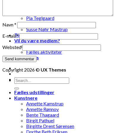
Lise Vestergaard
Marianne Engdahl
Pia Lomholt
Pia Teglgaard
Stanley Graham
Navn
*
Susse Nøhr Mastrup
Tidligere udstillinger
E-mail
*
Vil du være medlem?
Fælles oplevelser
Websted
Fælles aktiviteter
Kontakt os
-
Copyright 2026 ©
UX Themes
-
Fælles udstillinger
Kunstnere
Annette Kamstrup
Annette Rønnov
Bente Thagaard
Birgit Pathuel
Birgitte Drent Sørensen
Dorthe Beth Eriksen