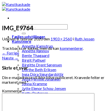
Skip
to
content
IMG_E9764
Fælles udstillinger
Udgivet
8. februar 2020
den
1903 × 2560
i
Ruth Jessen
Kunstnere
Annette Kamstrup
Trackbacks er lukket, men du kan
kommenterer
.
Annette Rønnov
←
Forrige
Bente Thagaard
Næste
→
Birgit Pathuel
Birgitte Drent Sørensen
Skriv et svar
Dorthe Beth Eriksen
Inga Dóra Sigurdardóttir
Din e-mailadresse vil ikke blive publiceret.
Krævede felter er
Jette Pernille Johansen
markeret med
*
Jonna Kramme
Jytte Elenor Schou-Jensen
Kommentar
*
Ketty Pedersen
Laila Ohlin Gringer
Lis Løvdahl Floding Hansen
Lise Mandrup Andreassen