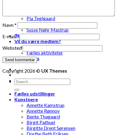
Lise Vestergaard
Marianne Engdahl
Pia Lomholt
Pia Teglgaard
Stanley Graham
Navn
*
Susse Nøhr Mastrup
Tidligere udstillinger
E-mail
*
Vil du være medlem?
Fælles oplevelser
Websted
Fælles aktiviteter
Kontakt os
-
Copyright 2026 ©
UX Themes
-
Fælles udstillinger
Kunstnere
Annette Kamstrup
Annette Rønnov
Bente Thagaard
Birgit Pathuel
Birgitte Drent Sørensen
Dorthe Beth Eriksen