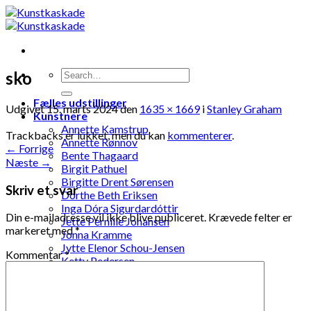
Skip
to
content
sko
Fælles udstillinger
Udgivet
15. marts 2024
den
1635 × 1669
i
Stanley Graham
Kunstnere
Annette Kamstrup
Trackbacks er lukket, men du kan
kommenterer
.
Annette Rønnov
←
Forrige
Bente Thagaard
Næste
→
Birgit Pathuel
Birgitte Drent Sørensen
Skriv et svar
Dorthe Beth Eriksen
Inga Dóra Sigurdardóttir
Din e-mailadresse vil ikke blive publiceret.
Krævede felter er
Jette Pernille Johansen
markeret med
*
Jonna Kramme
Jytte Elenor Schou-Jensen
Kommentar
*
Ketty Pedersen
Laila Ohlin Gringer
Lis Løvdahl Floding Hansen
Lise Mandrup Andreassen