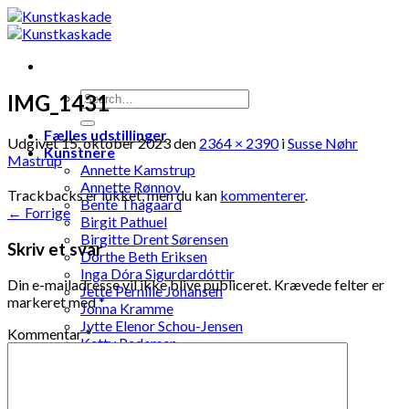
Skip
to
content
IMG_1431
Fælles udstillinger
Udgivet
15. oktober 2023
den
2364 × 2390
i
Susse Nøhr
Kunstnere
Mastrup
Annette Kamstrup
Annette Rønnov
Trackbacks er lukket, men du kan
kommenterer
.
Bente Thagaard
←
Forrige
Birgit Pathuel
Birgitte Drent Sørensen
Skriv et svar
Dorthe Beth Eriksen
Inga Dóra Sigurdardóttir
Din e-mailadresse vil ikke blive publiceret.
Krævede felter er
Jette Pernille Johansen
markeret med
*
Jonna Kramme
Jytte Elenor Schou-Jensen
Kommentar
*
Ketty Pedersen
Laila Ohlin Gringer
Lis Løvdahl Floding Hansen
Lise Mandrup Andreassen