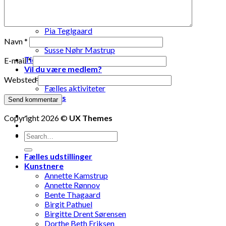
Lise Vestergaard
Marianne Engdahl
Pia Lomholt
Pia Teglgaard
Stanley Graham
Navn
*
Susse Nøhr Mastrup
Tidligere udstillinger
E-mail
*
Vil du være medlem?
Fælles oplevelser
Websted
Fælles aktiviteter
Kontakt os
-
Copyright 2026 ©
UX Themes
-
Fælles udstillinger
Kunstnere
Annette Kamstrup
Annette Rønnov
Bente Thagaard
Birgit Pathuel
Birgitte Drent Sørensen
Dorthe Beth Eriksen