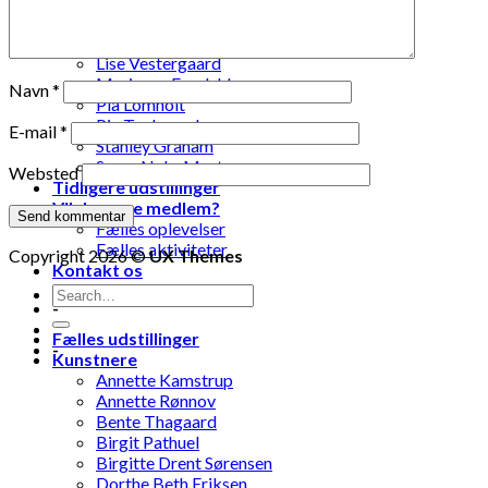
Laila Ohlin Gringer
Lis Løvdahl Floding Hansen
Lise Mandrup Andreassen
Lise Vestergaard
Marianne Engdahl
Navn
*
Pia Lomholt
Pia Teglgaard
E-mail
*
Stanley Graham
Susse Nøhr Mastrup
Websted
Tidligere udstillinger
Vil du være medlem?
Fælles oplevelser
Fælles aktiviteter
Copyright 2026 ©
UX Themes
Kontakt os
-
Fælles udstillinger
-
Kunstnere
Annette Kamstrup
Annette Rønnov
Bente Thagaard
Birgit Pathuel
Birgitte Drent Sørensen
Dorthe Beth Eriksen