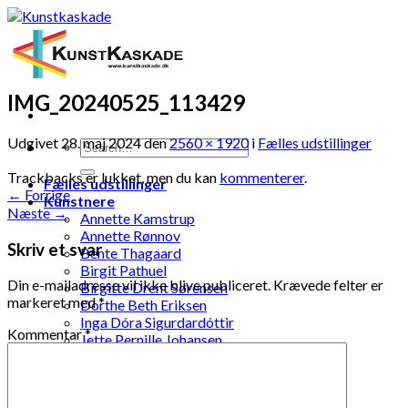
Skip
to
content
IMG_20240525_113429
Udgivet
28. maj 2024
den
2560 × 1920
i
Fælles udstillinger
Trackbacks er lukket, men du kan
kommenterer
.
Fælles udstillinger
←
Forrige
Kunstnere
Næste
→
Annette Kamstrup
Annette Rønnov
Skriv et svar
Bente Thagaard
Birgit Pathuel
Din e-mailadresse vil ikke blive publiceret.
Krævede felter er
Birgitte Drent Sørensen
markeret med
*
Dorthe Beth Eriksen
Inga Dóra Sigurdardóttir
Kommentar
*
Jette Pernille Johansen
Jonna Kramme
Jytte Elenor Schou-Jensen
Ketty Pedersen