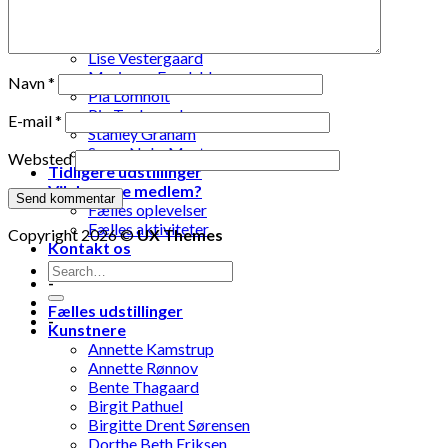
Laila Ohlin Gringer
Lis Løvdahl Floding Hansen
Lise Mandrup Andreassen
Lise Vestergaard
Marianne Engdahl
Navn
*
Pia Lomholt
Pia Teglgaard
E-mail
*
Stanley Graham
Susse Nøhr Mastrup
Websted
Tidligere udstillinger
Vil du være medlem?
Fælles oplevelser
Fælles aktiviteter
Copyright 2026 ©
UX Themes
Kontakt os
-
Fælles udstillinger
-
Kunstnere
Annette Kamstrup
Annette Rønnov
Bente Thagaard
Birgit Pathuel
Birgitte Drent Sørensen
Dorthe Beth Eriksen