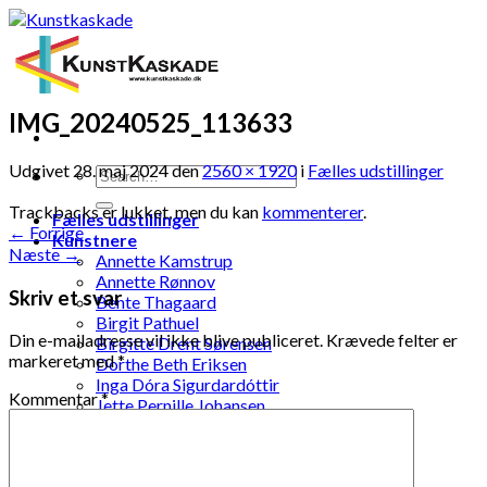
Skip
to
content
IMG_20240525_113633
Udgivet
28. maj 2024
den
2560 × 1920
i
Fælles udstillinger
Trackbacks er lukket, men du kan
kommenterer
.
Fælles udstillinger
←
Forrige
Kunstnere
Næste
→
Annette Kamstrup
Annette Rønnov
Skriv et svar
Bente Thagaard
Birgit Pathuel
Din e-mailadresse vil ikke blive publiceret.
Krævede felter er
Birgitte Drent Sørensen
markeret med
*
Dorthe Beth Eriksen
Inga Dóra Sigurdardóttir
Kommentar
*
Jette Pernille Johansen
Jonna Kramme
Jytte Elenor Schou-Jensen
Ketty Pedersen