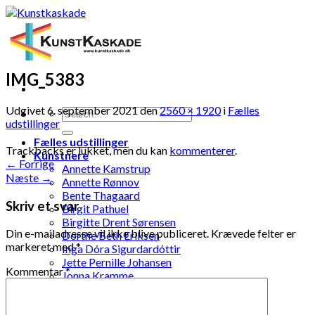
Skip
to
content
IMG_5383
Udgivet
6. september 2021
den
2560 × 1920
i
Fælles
udstillinger
Fælles udstillinger
Trackbacks er lukket, men du kan
kommenterer
.
Kunstnere
←
Forrige
Annette Kamstrup
Næste
→
Annette Rønnov
Bente Thagaard
Skriv et svar
Birgit Pathuel
Birgitte Drent Sørensen
Din e-mailadresse vil ikke blive publiceret.
Krævede felter er
Dorthe Beth Eriksen
markeret med
*
Inga Dóra Sigurdardóttir
Jette Pernille Johansen
Kommentar
*
Jonna Kramme
Jytte Elenor Schou-Jensen
Ketty Pedersen