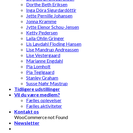
Dorthe Beth Eriksen
Inga Dóra Sigurdardóttir
Jette Pernille Johansen
Jonna Kramme
Jytte Elenor Schou-Jensen
Ketty Pedersen
Laila Ohlin Gringer
Lis Løvdahl Floding Hansen
Lise Mandrup Andreassen
Lise Vestergaard
Marianne Engdahl
Pia Lomholt
Pia Teglgaard
Stanley Graham
Susse Nøhr Mastrup
Tidligere udstillinger
Vil du være medlem?
Fælles oplevelser
Fælles aktiviteter
Kontakt os
WooCommerce not Found
Newsletter