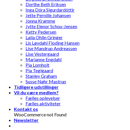
Dorthe Beth Eriksen
Inga Dóra Sigurdardóttir
Jette Pernille Johansen
Jonna Kramme
Jytte Elenor Schou-Jensen
Ketty Pedersen
Laila Ohlin Gringer
Lis Løvdahl Floding Hansen
Lise Mandrup Andreassen
Lise Vestergaard
Marianne Engdahl
Pia Lomholt
Pia Teglgaard
Stanley Graham
Susse Nøhr Mastrup
Tidligere udstillinger
Vil du være medlem?
Fælles oplevelser
Fælles aktiviteter
Kontakt os
WooCommerce not Found
Newsletter