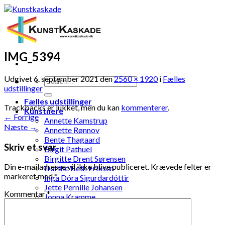
Skip
to
content
IMG_5394
Udgivet
6. september 2021
den
2560 × 1920
i
Fælles
udstillinger
Fælles udstillinger
Trackbacks er lukket, men du kan
kommenterer
.
Kunstnere
←
Forrige
Annette Kamstrup
Næste
→
Annette Rønnov
Bente Thagaard
Skriv et svar
Birgit Pathuel
Birgitte Drent Sørensen
Din e-mailadresse vil ikke blive publiceret.
Krævede felter er
Dorthe Beth Eriksen
markeret med
*
Inga Dóra Sigurdardóttir
Jette Pernille Johansen
Kommentar
*
Jonna Kramme
Jytte Elenor Schou-Jensen
Ketty Pedersen